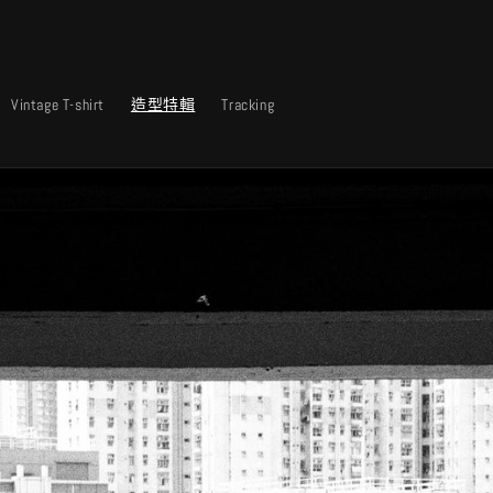
Vintage T-shirt
造型特輯
Tracking