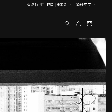
國
語
香港特別行政區 | HKD $
繁體中文
家
言
購
/
登
物
入
地
車
區