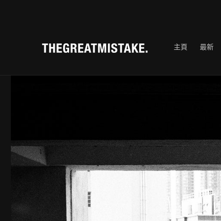
跳至內
容
主頁
最新